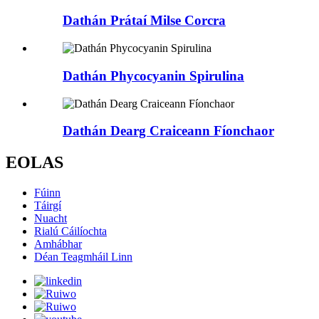
Dathán Prátaí Milse Corcra
Dathán Phycocyanin Spirulina
Dathán Dearg Craiceann Fíonchaor
EOLAS
Fúinn
Táirgí
Nuacht
Rialú Cáilíochta
Amhábhar
Déan Teagmháil Linn