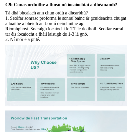
C9: Conas orduithe a thosú nó íocaíochtaí a dhéanamh?
Tá dhá bhealach ann chun ordú a dhearbhú?
1. Seolfar sonrasc proforma le sonraí bainc ár gcuideachta chugat
a luaithe a bheidh an t-ordú deimhnithe ag
Ríomhphost. Socraigh íocaíocht le TT le do thoil. Seolfar earraí
tar éis íocaíocht a fháil laistigh de 1-3 lá gnó.
2. Ní mór é a phlé.