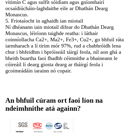
vitimín C agus sulfít sóidiam agus gníomhairí
ocsaídiúcháin-laghdaithe eile ar Dhathán Dearg
Monascus.
5. Friotaíocht in aghaidh ian miotail
Ní dhéanann iain miotail difear do Dhathán Dearg
Monascus, léiríonn taighde reatha: i láthair
coinníollacha Ca2+, Ma2+, Fe3+, Cu2+, go bhfuil ráta
iarmharach a lí tirim mór 97%, rud a chabhróidh lena
chur i bhfeidhm i bpróiseáil táirgí feola, níl aon ghá a
bheith buartha faoi fhadhb céimnithe a bhaineann le
cóireáil lí dearg giosta dearg ar tháirgí feola i
gcoimeádáin iarainn nó copair.
An bhfuil cúram ort faoi líon na
ndeimhnithe atá againn?