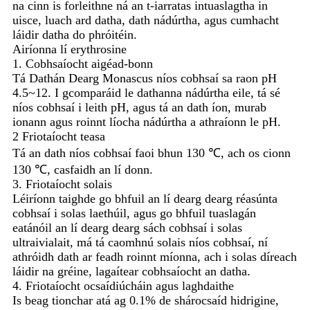
na cinn is forleithne ná an t-iarratas intuaslagtha in
uisce, luach ard datha, dath nádúrtha, agus cumhacht
láidir datha do phróitéin.
Airíonna lí erythrosine
1. Cobhsaíocht aigéad-bonn
Tá Dathán Dearg Monascus níos cobhsaí sa raon pH
4.5~12. I gcomparáid le dathanna nádúrtha eile, tá sé
níos cobhsaí i leith pH, ​​agus tá an dath íon, murab
ionann agus roinnt líocha nádúrtha a athraíonn le pH.
2 Friotaíocht teasa
Tá an dath níos cobhsaí faoi bhun 130 ℃, ach os cionn
130 ℃, casfaidh an lí donn.
3. Friotaíocht solais
Léiríonn taighde go bhfuil an lí dearg dearg réasúnta
cobhsaí i solas laethúil, agus go bhfuil tuaslagán
eatánóil an lí dearg dearg sách cobhsaí i solas
ultraivialait, má tá caomhnú solais níos cobhsaí, ní
athróidh dath ar feadh roinnt míonna, ach i solas díreach
láidir na gréine, lagaítear cobhsaíocht an datha.
4. Friotaíocht ocsaídiúcháin agus laghdaithe
Is beag tionchar atá ag 0.1% de shárocsaíd hidrigine,