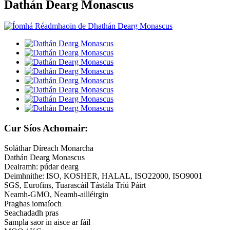
Dathán Dearg Monascus
Cur Síos Achomair:
Soláthar Díreach Monarcha
Dathán Dearg Monascus
Dealramh: púdar dearg
Deimhnithe: ISO, KOSHER, HALAL, ISO22000, ISO9001
SGS, Eurofins, Tuarascáil Tástála Tríú Páirt
Neamh-GMO, Neamh-ailléirgin
Praghas iomaíoch
Seachadadh pras
Sampla saor in aisce ar fáil