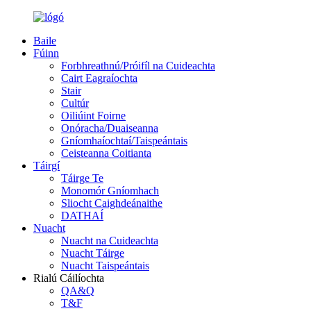
Baile
Fúinn
Forbhreathnú/Próifíl na Cuideachta
Cairt Eagraíochta
Stair
Cultúr
Oiliúint Foirne
Onóracha/Duaiseanna
Gníomhaíochtaí/Taispeántais
Ceisteanna Coitianta
Táirgí
Táirge Te
Monomór Gníomhach
Sliocht Caighdeánaithe
DATHAÍ
Nuacht
Nuacht na Cuideachta
Nuacht Táirge
Nuacht Taispeántais
Rialú Cáilíochta
QA&Q
T&F