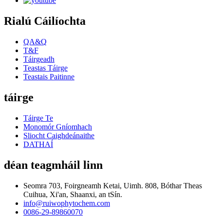
Rialú Cáilíochta
QA&Q
T&F
Táirgeadh
Teastas Táirge
Teastais Paitinne
táirge
Táirge Te
Monomór Gníomhach
Sliocht Caighdeánaithe
DATHAÍ
déan teagmháil linn
Seomra 703, Foirgneamh Ketai, Uimh. 808, Bóthar Theas
Cuihua, Xi'an, Shaanxi, an tSín.
info@ruiwophytochem.com
0086-29-89860070