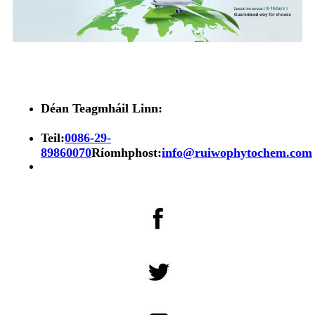
Déan Teagmháil Linn:
Teil:
0086-29-
89860070
Ríomhphost:
info@ruiwophytochem.com