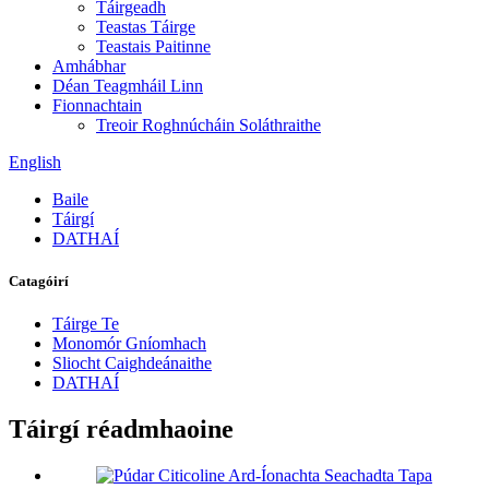
Táirgeadh
Teastas Táirge
Teastais Paitinne
Amhábhar
Déan Teagmháil Linn
Fionnachtain
Treoir Roghnúcháin Soláthraithe
English
Baile
Táirgí
DATHAÍ
Catagóirí
Táirge Te
Monomór Gníomhach
Sliocht Caighdeánaithe
DATHAÍ
Táirgí réadmhaoine