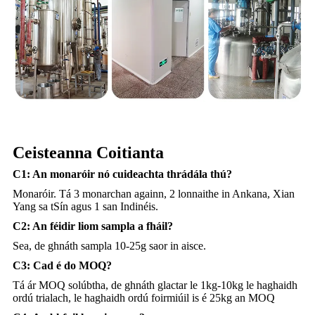
Ceisteanna Coitianta
C1: An monaróir nó cuideachta thrádála thú?
Monaróir. Tá 3 monarchan againn, 2 lonnaithe in Ankana, Xian
Yang sa tSín agus 1 san Indinéis.
C2: An féidir liom sampla a fháil?
Sea, de ghnáth sampla 10-25g saor in aisce.
C3: Cad é do MOQ?
Tá ár MOQ solúbtha, de ghnáth glactar le 1kg-10kg le haghaidh
ordú trialach, le haghaidh ordú foirmiúil is é 25kg an MOQ