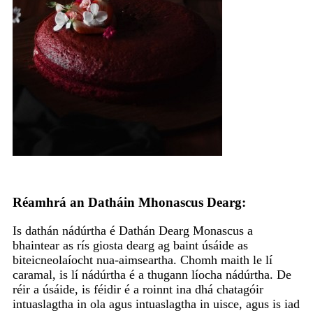
Réamhrá an Datháin Mhonascus Dearg:
Is dathán nádúrtha é Dathán Dearg Monascus a
bhaintear as rís giosta dearg ag baint úsáide as
biteicneolaíocht nua-aimseartha. Chomh maith le lí
caramal, is lí nádúrtha é a thugann líocha nádúrtha. De
réir a úsáide, is féidir é a roinnt ina dhá chatagóir
intuaslagtha in ola agus intuaslagtha in uisce, agus is iad