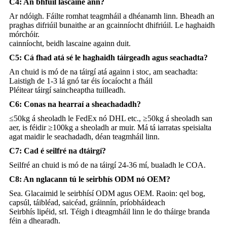
C4: An bhfuil lascaine ann?
Ar ndóigh. Fáilte romhat teagmháil a dhéanamh linn. Bheadh ​​an
praghas difriúil bunaithe ar an gcainníocht dhifriúil. Le haghaidh
mórchóir.
cainníocht, beidh lascaine againn duit.
C5: Cá fhad atá sé le haghaidh táirgeadh agus seachadta?
An chuid is mó de na táirgí atá againn i stoc, am seachadta:
Laistigh de 1-3 lá gnó tar éis íocaíocht a fháil
Pléitear táirgí saincheaptha tuilleadh.
C6: Conas na hearraí a sheachadadh?
≤50kg á sheoladh le FedEx nó DHL etc., ≥50kg á sheoladh san
aer, is féidir ≥100kg a sheoladh ar muir. Má tá iarratas speisialta
agat maidir le seachadadh, déan teagmháil linn.
C7: Cad é seilfré na dtáirgí?
Seilfré an chuid is mó de na táirgí 24-36 mí, bualadh le COA.
C8: An nglacann tú le seirbhís ODM nó OEM?
Sea. Glacaimid le seirbhísí ODM agus OEM. Raoin: qel bog,
capsúl, táibléad, saicéad, gráinnín, príobháideach
Seirbhís lipéid, srl. Téigh i dteagmháil linn le do tháirge branda
féin a dhearadh.