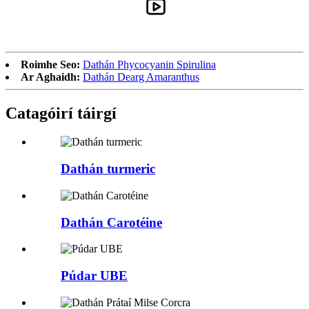
Roimhe Seo:
Dathán Phycocyanin Spirulina
Ar Aghaidh:
Dathán Dearg Amaranthus
Catagóirí táirgí
Dathán turmeric
Dathán Carotéine
Púdar UBE