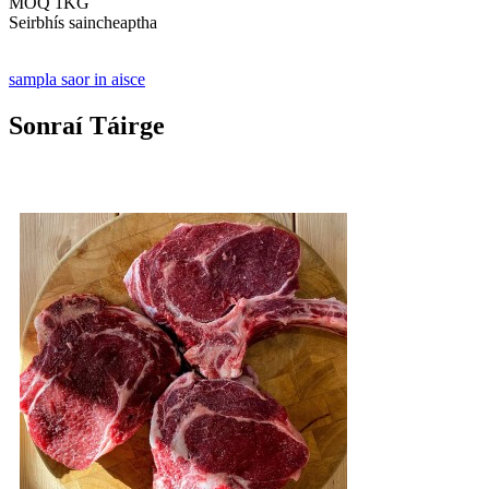
MOQ 1KG
Seirbhís saincheaptha
sampla saor in aisce
Sonraí Táirge