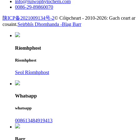
info@ruiwophytochem.com
0086-29-89860070
陕ICP备2021009134号-2
© Cóipcheart - 2010-2026: Gach ceart ar
cosaint.
Seirbhís Dhomhanda -
Blag Barr
Ríomhphost
Ríomhphost
Seol Ríomhphost
Whatsapp
whatsapp
008613484919413
Barr