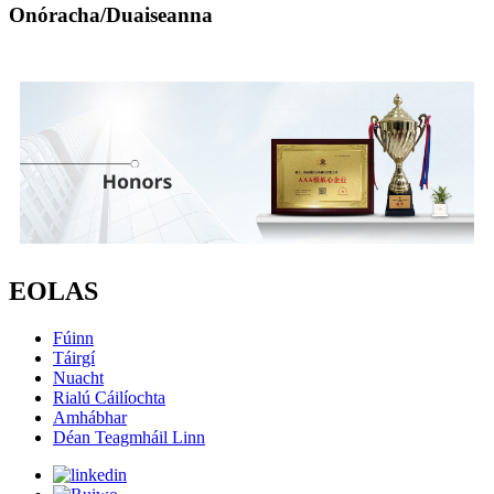
Onóracha/Duaiseanna
EOLAS
Fúinn
Táirgí
Nuacht
Rialú Cáilíochta
Amhábhar
Déan Teagmháil Linn