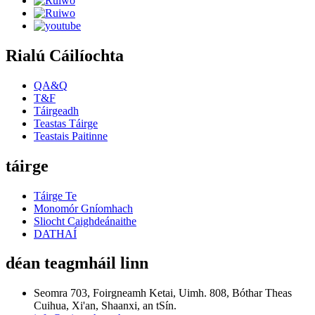
Rialú Cáilíochta
QA&Q
T&F
Táirgeadh
Teastas Táirge
Teastais Paitinne
táirge
Táirge Te
Monomór Gníomhach
Sliocht Caighdeánaithe
DATHAÍ
déan teagmháil linn
Seomra 703, Foirgneamh Ketai, Uimh. 808, Bóthar Theas
Cuihua, Xi'an, Shaanxi, an tSín.