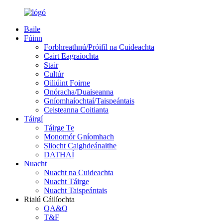
Baile
Fúinn
Forbhreathnú/Próifíl na Cuideachta
Cairt Eagraíochta
Stair
Cultúr
Oiliúint Foirne
Onóracha/Duaiseanna
Gníomhaíochtaí/Taispeántais
Ceisteanna Coitianta
Táirgí
Táirge Te
Monomór Gníomhach
Sliocht Caighdeánaithe
DATHAÍ
Nuacht
Nuacht na Cuideachta
Nuacht Táirge
Nuacht Taispeántais
Rialú Cáilíochta
QA&Q
T&F