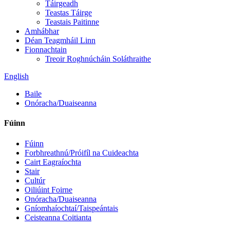
Táirgeadh
Teastas Táirge
Teastais Paitinne
Amhábhar
Déan Teagmháil Linn
Fionnachtain
Treoir Roghnúcháin Soláthraithe
English
Baile
Onóracha/Duaiseanna
Fúinn
Fúinn
Forbhreathnú/Próifíl na Cuideachta
Cairt Eagraíochta
Stair
Cultúr
Oiliúint Foirne
Onóracha/Duaiseanna
Gníomhaíochtaí/Taispeántais
Ceisteanna Coitianta