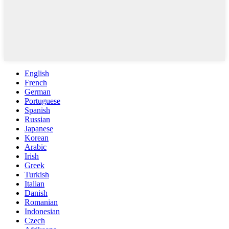
English
French
German
Portuguese
Spanish
Russian
Japanese
Korean
Arabic
Irish
Greek
Turkish
Italian
Danish
Romanian
Indonesian
Czech