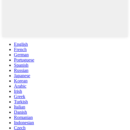
English
French
German
Portuguese
Spanish
Russian
Japanese
Korean
Arabic
Irish
Greek
Turkish
Italian
Danish
Romanian
Indonesian
Czech