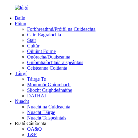
Baile
Fúinn
Forbhreathnú/Próifíl na Cuideachta
Cairt Eagraíochta
Stair
Cultúr
Oiliúint Foirne
Onóracha/Duaiseanna
Gníomhaíochtaí/Taispeántais
Ceisteanna Coitianta
Táirgí
Táirge Te
Monomór Gníomhach
Sliocht Caighdeánaithe
DATHAÍ
Nuacht
Nuacht na Cuideachta
Nuacht Táirge
Nuacht Taispeántais
Rialú Cáilíochta
QA&Q
T&F