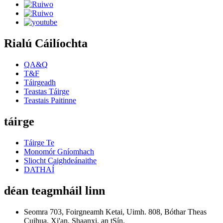
Rialú Cáilíochta
QA&Q
T&F
Táirgeadh
Teastas Táirge
Teastais Paitinne
táirge
Táirge Te
Monomór Gníomhach
Sliocht Caighdeánaithe
DATHAÍ
déan teagmháil linn
Seomra 703, Foirgneamh Ketai, Uimh. 808, Bóthar Theas
Cuihua, Xi'an, Shaanxi, an tSín.