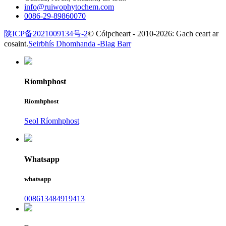
info@ruiwophytochem.com
0086-29-89860070
陕ICP备2021009134号-2
© Cóipcheart - 2010-2026: Gach ceart ar
cosaint.
Seirbhís Dhomhanda -
Blag Barr
Ríomhphost
Ríomhphost
Seol Ríomhphost
Whatsapp
whatsapp
008613484919413