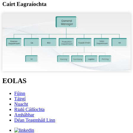
Cairt Eagraíochta
EOLAS
Fúinn
Táirgí
Nuacht
Rialú Cáilíochta
Amhábhar
Déan Teagmháil Linn