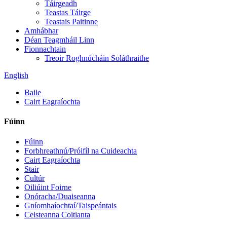
Táirgeadh
Teastas Táirge
Teastais Paitinne
Amhábhar
Déan Teagmháil Linn
Fionnachtain
Treoir Roghnúcháin Soláthraithe
English
Baile
Cairt Eagraíochta
Fúinn
Fúinn
Forbhreathnú/Próifíl na Cuideachta
Cairt Eagraíochta
Stair
Cultúr
Oiliúint Foirne
Onóracha/Duaiseanna
Gníomhaíochtaí/Taispeántais
Ceisteanna Coitianta