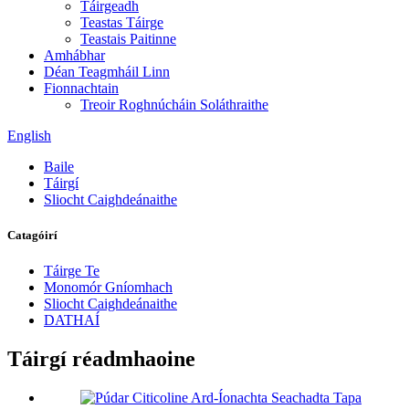
Táirgeadh
Teastas Táirge
Teastais Paitinne
Amhábhar
Déan Teagmháil Linn
Fionnachtain
Treoir Roghnúcháin Soláthraithe
English
Baile
Táirgí
Sliocht Caighdeánaithe
Catagóirí
Táirge Te
Monomór Gníomhach
Sliocht Caighdeánaithe
DATHAÍ
Táirgí réadmhaoine