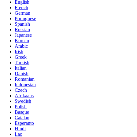
English
French
German
Portuguese
Spanish
Russian
Japanese
Korean
Arabic
Irish
Greek
Turkish
Italian
Danish
Romanian
Indonesian
Czech
Afrikaans
Swedish
Polish
Basque
Catalan
Esperanto
Hindi
Lao