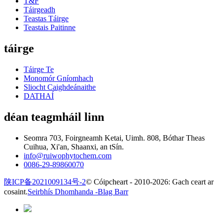
T&F
Táirgeadh
Teastas Táirge
Teastais Paitinne
táirge
Táirge Te
Monomór Gníomhach
Sliocht Caighdeánaithe
DATHAÍ
déan teagmháil linn
Seomra 703, Foirgneamh Ketai, Uimh. 808, Bóthar Theas
Cuihua, Xi'an, Shaanxi, an tSín.
info@ruiwophytochem.com
0086-29-89860070
陕ICP备2021009134号-2
© Cóipcheart - 2010-2026: Gach ceart ar
cosaint.
Seirbhís Dhomhanda -
Blag Barr