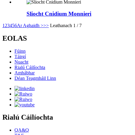
Sliocht Cnidium Monnieri
1
2
3
4
5
6
Ar Aghaidh >
>>
Leathanach 1 / 7
EOLAS
Fúinn
Táirgí
Nuacht
Rialú Cáilíochta
Amhábhar
Déan Teagmháil Linn
Rialú Cáilíochta
QA&Q