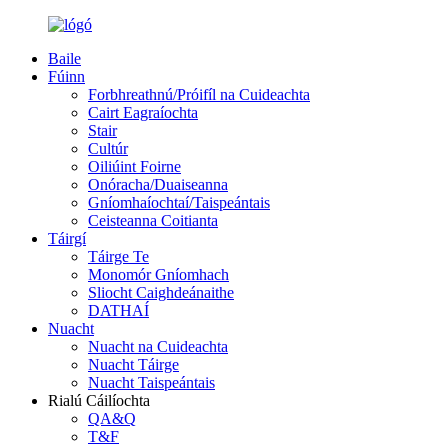
Baile
Fúinn
Forbhreathnú/Próifíl na Cuideachta
Cairt Eagraíochta
Stair
Cultúr
Oiliúint Foirne
Onóracha/Duaiseanna
Gníomhaíochtaí/Taispeántais
Ceisteanna Coitianta
Táirgí
Táirge Te
Monomór Gníomhach
Sliocht Caighdeánaithe
DATHAÍ
Nuacht
Nuacht na Cuideachta
Nuacht Táirge
Nuacht Taispeántais
Rialú Cáilíochta
QA&Q
T&F