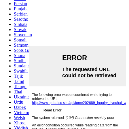
Persian
Punjabi
Serbian
Sesotho
Sinhala
Slovak
Slovenian
Somali
Samoan
Scots Gaelic
Shona
Sindhi
Sundanese
Swahili
Tajik
Tamil
Telugu
Thai
Ukrainian
Urdu
Uzbek
Vietnamese
Welsh
Xhosa
Yiddish