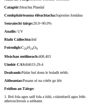
Catagóir:
Sleachta Plandaí
Comhpháirteanna éifeachtacha:
Saponins Iomlána
Sonraíocht táirge:
20.0~90.0%
Anailís:
UV
Rialú Cáilíochta:
Intí
Foirmligh:
C
H
O
20
24
9
Meáchan móilíneach:
408.403
Uimhir CAS:
84633-29-4
Dealramh:
Púdar buí donn le boladh tréith.
Aitheantas:
Pasann sé na critéir go léir
Feidhm an Táirge:
1. Brú fola agus saill fola a ísliú, colaistéaról agus frith-
atherosclerosis a asbhaint.