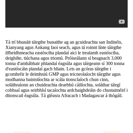
Tá trí bhunáit táirgthe bunaithe ag an gcuideachta san Indinéis,
Xianyang agus Ankang faoi seach, agus tá roinnt línte táirgthe
ilfheidhmeacha eastósctha plandaí aici le trealamh eastósctha,
deighilte, tiúchana agus triomú. Próiseálann sí beagnach 3,000
tonna d'amhábhair phlandaí éagsúla agus táirgeann sí 300 tonna
d'eastóscáin plandaí gach bliain. Leis an gcóras táirgthe i
gcomhréir le deimhniú GMP agus teicneolaíocht táirgthe agus
modhanna bainistíochta ar scála tionsclaíoch chun cinn,
soláthraíonn an chuideachta dearbhú cáilíochta, soláthar táirgí
cobhsaí agus seirbhísí tacaíochta ardchaighdeáin do chustaiméirí i
dtionscail éagsúla. Tá gléasra Afracach i Madagascar á thógáil.
Cáilíocht