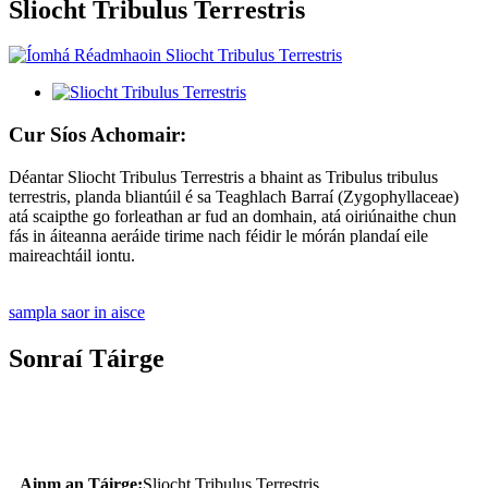
Sliocht Tribulus Terrestris
Cur Síos Achomair:
Déantar Sliocht Tribulus Terrestris a bhaint as Tribulus tribulus
terrestris, planda bliantúil é sa Teaghlach Barraí (Zygophyllaceae)
atá scaipthe go forleathan ar fud an domhain, atá oiriúnaithe chun
fás in áiteanna aeráide tirime nach féidir le mórán plandaí eile
maireachtáil iontu.
sampla saor in aisce
Sonraí Táirge
Cur Síos ar an Táirge
Ainm an Táirge:
Sliocht Tribulus Terrestris