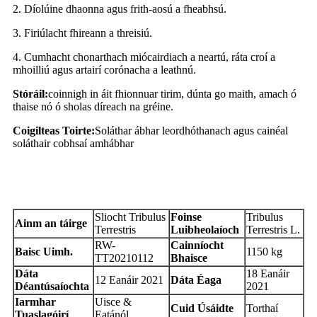
2. Díolúine dhaonna agus frith-aosú a fheabhsú.
3. Firiúlacht fhireann a threisiú.
4. Cumhacht chonarthach miócairdiach a neartú, ráta croí a
mhoilliú agus artairí corónacha a leathnú.
Stóráil:
coinnigh in áit fhionnuar tirim, dúnta go maith, amach ó
thaise nó ó sholas díreach na gréine.
Coigilteas Toirte:
Soláthar ábhar leordhóthanach agus cainéal
soláthair cobhsaí amhábhar
Teastas Anailíse
Sliocht Tribulus
Foinse
Tribulus
Ainm an táirge
Terrestris
Luibheolaíoch
Terrestris L.
RW-
Cainníocht
Baisc Uimh.
1150 kg
TT20210112
Bhaisce
Dáta
18 Eanáir
12 Eanáir 2021
Dáta Éaga
Déantúsaíochta
2021
Iarmhar
Uisce &
Cuid Úsáidte
Torthaí
Tuaslagóirí
Eatánól