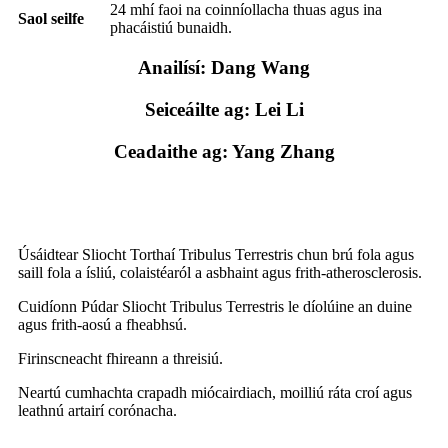
24 mhí faoi na coinníollacha thuas agus ina
Saol seilfe
phacáistiú bunaidh.
Anailísí: Dang Wang
Seiceáilte ag: Lei Li
Ceadaithe ag: Yang Zhang
Feidhm an Táirge
Úsáidtear Sliocht Torthaí Tribulus Terrestris chun brú fola agus
saill fola a ísliú, colaistéaról a asbhaint agus frith-atherosclerosis.
Cuidíonn Púdar Sliocht Tribulus Terrestris le díolúine an duine
agus frith-aosú a fheabhsú.
Firinscneacht fhireann a threisiú.
Neartú cumhachta crapadh miócairdiach, moilliú ráta croí agus
leathnú artairí corónacha.