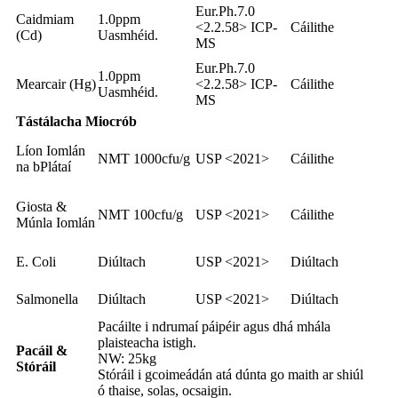
Eur.Ph.7.0
Caidmiam
1.0ppm
<2.2.58> ICP-
Cáilithe
(Cd)
Uasmhéid.
MS
Eur.Ph.7.0
1.0ppm
Mearcair (Hg)
<2.2.58> ICP-
Cáilithe
Uasmhéid.
MS
Tástálacha Miocrób
Líon Iomlán
NMT 1000cfu/g
USP <2021>
Cáilithe
na bPlátaí
Giosta &
NMT 100cfu/g
USP <2021>
Cáilithe
Múnla Iomlán
E. Coli
Diúltach
USP <2021>
Diúltach
Salmonella
Diúltach
USP <2021>
Diúltach
Pacáilte i ndrumaí páipéir agus dhá mhála
plaisteacha istigh.
Pacáil &
NW: 25kg
Stóráil
Stóráil i gcoimeádán atá dúnta go maith ar shiúl
ó thaise, solas, ocsaigin.