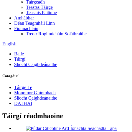
Táirgeadh
Teastas Táirge
Teastais Paitinne
Amhábhar
Déan Teagmháil Linn
Fionnachtain
Treoir Roghnúcháin Soláthraithe
English
Baile
Táirgí
Sliocht Caighdeánaithe
Catagóirí
Táirge Te
Monomór Gníomhach
Sliocht Caighdeánaithe
DATHAÍ
Táirgí réadmhaoine