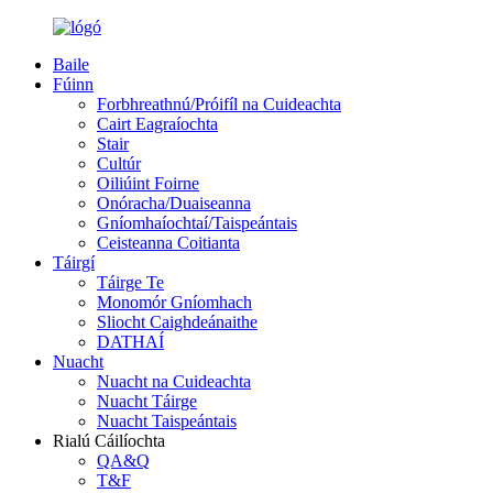
Baile
Fúinn
Forbhreathnú/Próifíl na Cuideachta
Cairt Eagraíochta
Stair
Cultúr
Oiliúint Foirne
Onóracha/Duaiseanna
Gníomhaíochtaí/Taispeántais
Ceisteanna Coitianta
Táirgí
Táirge Te
Monomór Gníomhach
Sliocht Caighdeánaithe
DATHAÍ
Nuacht
Nuacht na Cuideachta
Nuacht Táirge
Nuacht Taispeántais
Rialú Cáilíochta
QA&Q
T&F