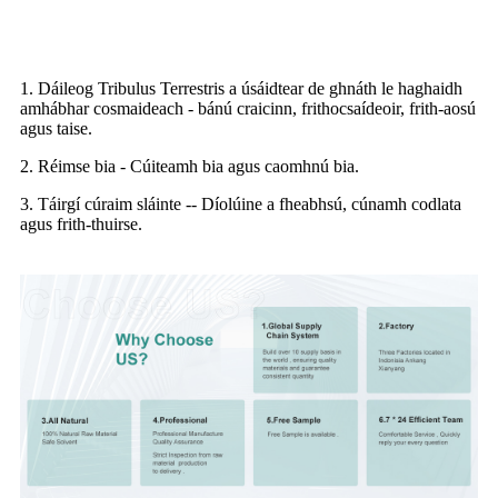
Feidhmchlár
1. Dáileog Tribulus Terrestris a úsáidtear de ghnáth le haghaidh
amhábhar cosmaideach - bánú craicinn, frithocsaídeoir, frith-aosú
agus taise.
2. Réimse bia - Cúiteamh bia agus caomhnú bia.
3. Táirgí cúraim sláinte -- Díolúine a fheabhsú, cúnamh codlata
agus frith-thuirse.