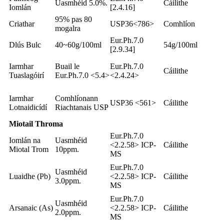
Uasmhéid 5.0%.
Cáilithe
Iomlán
[2.4.16]
95% pas 80
Criathar
USP36<786>
Comhlíon
mogalra
Eur.Ph.7.0
Dlús Bulc
40~60g/100ml
54g/100ml
[2.9.34]
Iarmhar
Buail le
Eur.Ph.7.0
Cáilithe
Tuaslagóirí
Eur.Ph.7.0 <5.4>
<2.4.24>
Iarmhar
Comhlíonann
USP36 <561>
Cáilithe
Lotnaidicídí
Riachtanais USP
Miotail Throma
Eur.Ph.7.0
Iomlán na
Uasmhéid
<2.2.58> ICP-
Cáilithe
Miotal Trom
10ppm.
MS
Eur.Ph.7.0
Uasmhéid
Luaidhe (Pb)
<2.2.58> ICP-
Cáilithe
3.0ppm.
MS
Eur.Ph.7.0
Uasmhéid
Arsanaic (As)
<2.2.58> ICP-
Cáilithe
2.0ppm.
MS