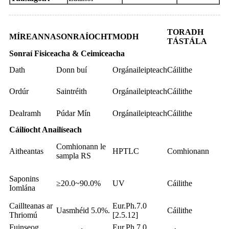
TORADH
MÍREANNA
SONRAÍOCHT
MODH
TÁSTÁLA
Sonraí Fisiceacha & Ceimiceacha
Dath
Donn buí
Orgánaileipteach
Cáilithe
Ordúr
Saintréith
Orgánaileipteach
Cáilithe
Dealramh
Púdar Mín
Orgánaileipteach
Cáilithe
Cáilíocht Anailíseach
Comhionann le
Aitheantas
HPTLC
Comhionann
sampla RS
Saponins
≥20.0~90.0%
UV
Cáilithe
Iomlána
Caillteanas ar
Eur.Ph.7.0
Uasmhéid 5.0%.
Cáilithe
Thriomú
[2.5.12]
Fuinseog
Eur.Ph.7.0