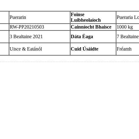
Foinse
Puerarin
Pueraria L
Luibheolaíoch
RW-PP20210503
Cainníocht Bhaisce
1000 kg
3 Bealtaine 2021
Dáta Éaga
7 Bealtain
Uisce & Eatánól
Cuid Úsáidte
Fréamh