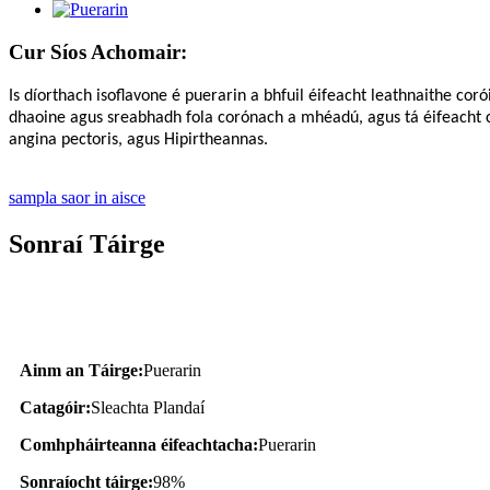
Cur Síos Achomair:
Is díorthach isoflavone é puerarin a bhfuil éifeacht leathnaithe cor
dhaoine agus sreabhadh fola corónach a mhéadú, agus tá éifeacht ch
angina pectoris, agus Hipirtheannas.
sampla saor in aisce
Sonraí Táirge
Cur Síos ar an Táirge
Ainm an Táirge:
Puerarin
Catagóir:
Sleachta Plandaí
Comhpháirteanna éifeachtacha:
Puerarin
Sonraíocht táirge:
98%