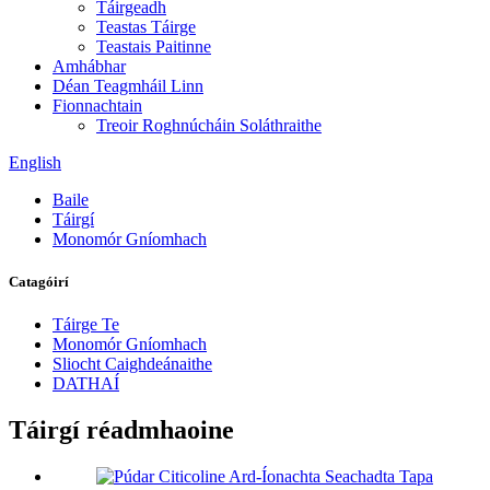
Táirgeadh
Teastas Táirge
Teastais Paitinne
Amhábhar
Déan Teagmháil Linn
Fionnachtain
Treoir Roghnúcháin Soláthraithe
English
Baile
Táirgí
Monomór Gníomhach
Catagóirí
Táirge Te
Monomór Gníomhach
Sliocht Caighdeánaithe
DATHAÍ
Táirgí réadmhaoine