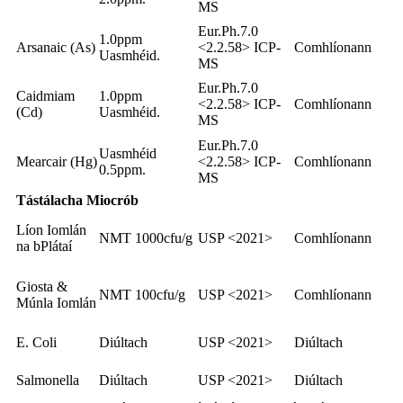
MS
Eur.Ph.7.0
1.0ppm
Arsanaic (As)
<2.2.58> ICP-
Comhlíonann
Uasmhéid.
MS
Eur.Ph.7.0
Caidmiam
1.0ppm
<2.2.58> ICP-
Comhlíonann
(Cd)
Uasmhéid.
MS
Eur.Ph.7.0
Uasmhéid
Mearcair (Hg)
<2.2.58> ICP-
Comhlíonann
0.5ppm.
MS
Tástálacha Miocrób
Líon Iomlán
NMT 1000cfu/g
USP <2021>
Comhlíonann
na bPlátaí
Giosta &
NMT 100cfu/g
USP <2021>
Comhlíonann
Múnla Iomlán
E. Coli
Diúltach
USP <2021>
Diúltach
Salmonella
Diúltach
USP <2021>
Diúltach