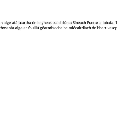
óin aige atá scartha ón leigheas traidisiúnta Síneach Pueraria lobata.
osanta aige ar fhuiliú géarmhíochaine miócairdiach de bharr vasopres