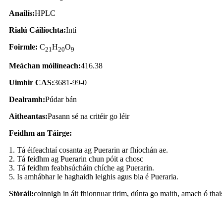
Anailís:
HPLC
Rialú Cáilíochta:
Intí
Foirmle:
C
H
O
21
20
9
Meáchan móilíneach:
416.38
Uimhir CAS:
3681-99-0
Dealramh:
Púdar bán
Aitheantas:
Pasann sé na critéir go léir
Feidhm an Táirge:
1. Tá éifeachtaí cosanta ag Puerarin ar fhíochán ae.
2. Tá feidhm ag Puerarin chun póit a chosc
3. Tá feidhm feabhsúcháin chíche ag Puerarin.
5. Is amhábhar le haghaidh leighis agus bia é Pueraria.
Stóráil:
coinnigh in áit fhionnuar tirim, dúnta go maith, amach ó thai