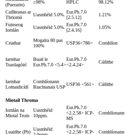
≥98%
HPLC
98.12%
(Puerarin)
Caillteanas ar
Eur.Ph.7.0
Uasmhéid 5.0%.
1.21%
Thriomú
[2.5.12]
Fuinseog
Eur.Ph.7.0
Uasmhéid 5.0%.
1.05%
Iomlán
[2.4.16]
Mogalra 80 pas
Criathar
USP36<786>
Comhlíon
100%
Iarmhar
Buail le
Eur.Ph.7.0
Cáilithe
Tuaslagóirí
Eur.Ph.7.0 <5.4>
<2.4.24>
Iarmhar
Comhlíonann
USP36 <561>
Cáilithe
Lotnaidicídí
Riachtanais USP
Miotail Throma
Eur.Ph.7.0
Iomlán na
Uasmhéid
<2.2.58> ICP-
Comhlíonann
Miotal Trom
10ppm.
MS
Eur.Ph.7.0
Uasmhéid
Luaidhe (Pb)
<2.2.58> ICP-
Comhlíonann
2.0ppm.