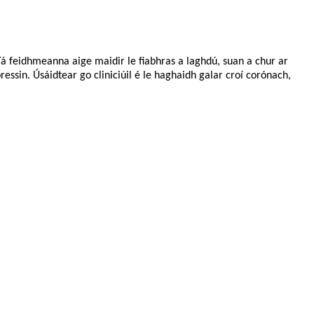
 Tá feidhmeanna aige maidir le fiabhras a laghdú, suan a chur ar
sin. Úsáidtear go cliniciúil é le haghaidh galar croí corónach,