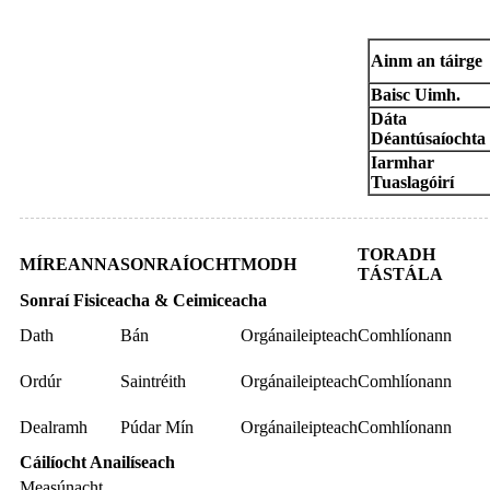
Teastas Anailíse
Ainm an táirge
Baisc Uimh.
Dáta
Déantúsaíochta
Iarmhar
Tuaslagóirí
TORADH
MÍREANNA
SONRAÍOCHT
MODH
TÁSTÁLA
Sonraí Fisiceacha & Ceimiceacha
Dath
Bán
Orgánaileipteach
Comhlíonann
Ordúr
Saintréith
Orgánaileipteach
Comhlíonann
Dealramh
Púdar Mín
Orgánaileipteach
Comhlíonann
Cáilíocht Anailíseach
Measúnacht