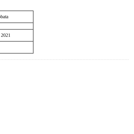
obata
e 2021