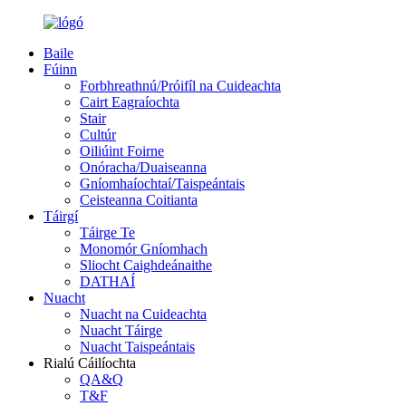
Baile
Fúinn
Forbhreathnú/Próifíl na Cuideachta
Cairt Eagraíochta
Stair
Cultúr
Oiliúint Foirne
Onóracha/Duaiseanna
Gníomhaíochtaí/Taispeántais
Ceisteanna Coitianta
Táirgí
Táirge Te
Monomór Gníomhach
Sliocht Caighdeánaithe
DATHAÍ
Nuacht
Nuacht na Cuideachta
Nuacht Táirge
Nuacht Taispeántais
Rialú Cáilíochta
QA&Q
T&F