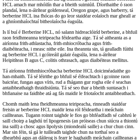
HCL amach mar mhóilín thar a bheith suimiúil. Díorthaithe ó raon
plandaí, lena n-áirítear goldenseal, Oregon grape, agus barberry, tá
berberine HCL ina fhócas do go leor staidéar eolaíoch mar gheall ar
a ghníomhaíochtaí bitheolaíocha éagsúla.
Is lí buí é Berberine HCL, nó salann hidreaclóiríd berberine, a bhfuil
raon feidhmeanna teiripeacha féideartha aige. Tá sé aitheanta as a
airíonna frith-athlastacha, frith-mhiocróbacha agus frith-
diaibéiteacha, i measc nithe eile. Ina theannta sin, tá gealladh fúithi
ag berberine HCL i gcóireáil galair éagsúla, lena n-áirítear
Heipitíteas B agus C, colitis othrasach, agus diaibéiteas mellitus.
Tá airíonna frithmhiocróbacha berberine HCL doiciméadaithe go
han-mhaith. Tá sé léirithe go bhfuil sé éifeachtach i gcoinne raon
baictéar, fungas agus víris, rud a fhágann gur rogha eile é seachas
antaibheathaigh thraidisiúnta. Tá sé seo thar a bheith suntasach i
bhfianaise na faidhbe atá ag fás maidir le friotaíocht antaibheathach.
Chomh maith lena fheidhmeanna teiripeacha, rinneadh staidéar
freisin ar berberine HCL maidir lena ról féideartha i meáchain
caillteanas. Tugann roinnt taighde le fios go bhféadfadh sé cabhrú le
saill choirp a laghdú trí lipogenesis (an próiseas chun siúcra a thiontú
ina saill) a chosc agus lipolysis (miondealú saille) a chur chun cinn.
Mar sin féin, tá gá le tuilleadh taighde chun na torthaí seo a
dhearbhú agus an dáileog is fearr le haghaidh meáchain caillteanas a