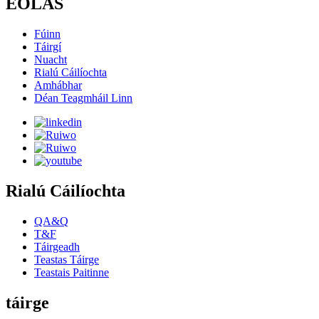
EOLAS
Fúinn
Táirgí
Nuacht
Rialú Cáilíochta
Amhábhar
Déan Teagmháil Linn
Rialú Cáilíochta
QA&Q
T&F
Táirgeadh
Teastas Táirge
Teastais Paitinne
táirge