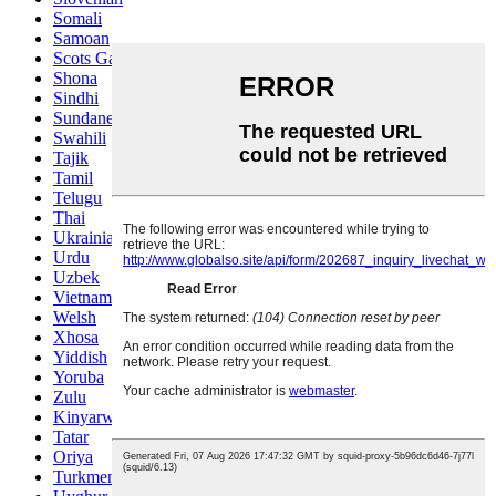
Somali
Samoan
Scots Gaelic
Shona
Sindhi
Sundanese
Swahili
Tajik
Tamil
Telugu
Thai
Ukrainian
Urdu
Uzbek
Vietnamese
Welsh
Xhosa
Yiddish
Yoruba
Zulu
Kinyarwanda
Tatar
Oriya
Turkmen