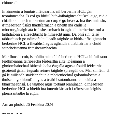
chinneadh.
In ainneoin a buntáistí féideartha, níl berberine HCL gan
teorainneacha. Is eol go bhfuil bith-infhaighteacht íseal aige, rud a
chiallaíonn nach n-ionsúnn an corp é go héasca. Ina theannta sin,
d’fhéadfadh úsáid fhadtéarmach a bheith ina chúis le
miocrorgánaigh atá frithsheasmhach in aghaidh berberine, rud a
laghdaíonn a éifeachtacht le himeacht ama. Dá bhrí sin, tá sé
tábhachtach go ndíreofaí tuilleadh taighde ar bhith-infhaighteacht
berberine HCL a fheabhsú agus aghaidh a thabhairt ar a chuid
saincheisteanna frithsheasmhachta.
Mar fhocal scoir, is móilín suimiúil é berberine HCL a bhfuil raon
feidhmeanna teiripeacha féideartha aige. Déanann a
ghníomhaíochtaí bitheolaíocha éagsúla agus a úsáidí féideartha i
gcóireáil galair éagsúla réimse taighde spreagúil de. Mar sin féin, tá
gá le tuilleadh staidéar chun a mheicníochtaí gníomhaíochta a
thuiscint go hiomlán agus a úsáid i suíomhanna cliniciúla a
bharrfheabhsú. Le taighde agus forbairt leanúnach, d'fhéadfadh
berberine HCL a bheith ina imreoir lárnach i réimse an leighis
phearsantaithe lá éigin.
Am an phoist: 26 Feabhra 2024