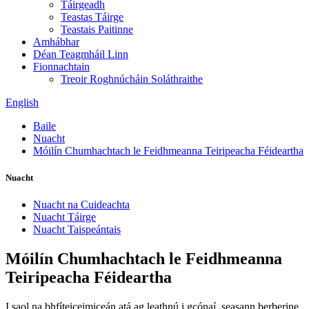
Táirgeadh
Teastas Táirge
Teastais Paitinne
Amhábhar
Déan Teagmháil Linn
Fionnachtain
Treoir Roghnúcháin Soláthraithe
English
Baile
Nuacht
Móilín Chumhachtach le Feidhmeanna Teiripeacha Féideartha
Nuacht
Nuacht na Cuideachta
Nuacht Táirge
Nuacht Taispeántais
Móilín Chumhachtach le Feidhmeanna
Teiripeacha Féideartha
I saol na bhfíteiceimiceán atá ag leathnú i gcónaí, seasann berberine