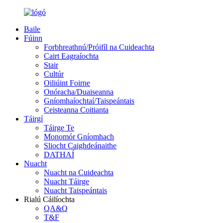
Baile
Fúinn
Forbhreathnú/Próifíl na Cuideachta
Cairt Eagraíochta
Stair
Cultúr
Oiliúint Foirne
Onóracha/Duaiseanna
Gníomhaíochtaí/Taispeántais
Ceisteanna Coitianta
Táirgí
Táirge Te
Monomór Gníomhach
Sliocht Caighdeánaithe
DATHAÍ
Nuacht
Nuacht na Cuideachta
Nuacht Táirge
Nuacht Taispeántais
Rialú Cáilíochta
QA&Q
T&F