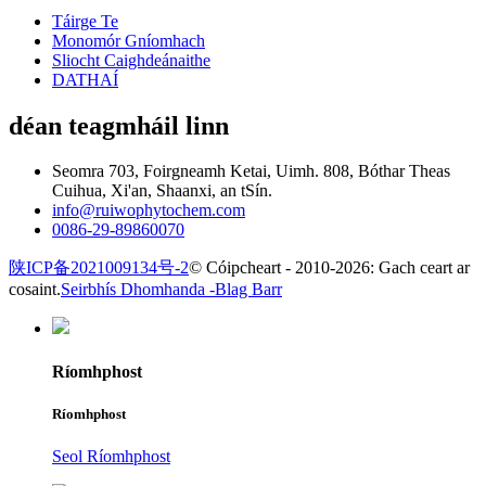
Táirge Te
Monomór Gníomhach
Sliocht Caighdeánaithe
DATHAÍ
déan teagmháil linn
Seomra 703, Foirgneamh Ketai, Uimh. 808, Bóthar Theas
Cuihua, Xi'an, Shaanxi, an tSín.
info@ruiwophytochem.com
0086-29-89860070
陕ICP备2021009134号-2
© Cóipcheart - 2010-2026: Gach ceart ar
cosaint.
Seirbhís Dhomhanda -
Blag Barr
Ríomhphost
Ríomhphost
Seol Ríomhphost