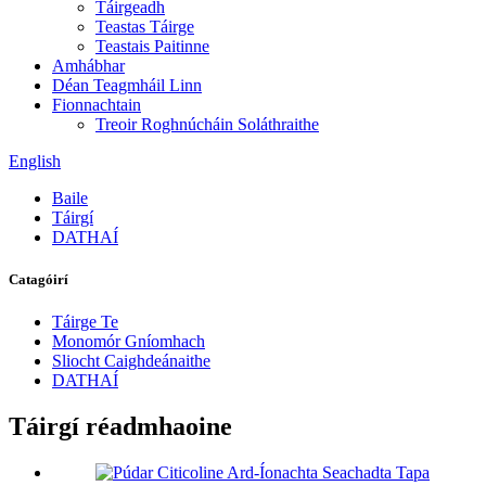
Táirgeadh
Teastas Táirge
Teastais Paitinne
Amhábhar
Déan Teagmháil Linn
Fionnachtain
Treoir Roghnúcháin Soláthraithe
English
Baile
Táirgí
DATHAÍ
Catagóirí
Táirge Te
Monomór Gníomhach
Sliocht Caighdeánaithe
DATHAÍ
Táirgí réadmhaoine