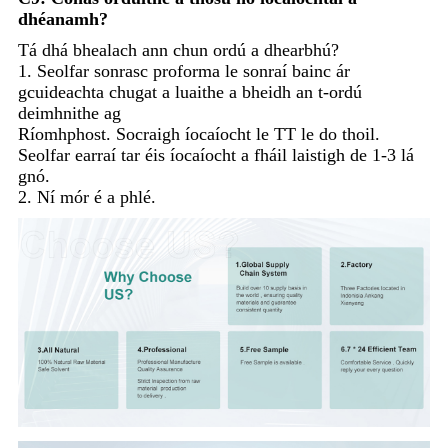
dhéanamh?
Tá dhá bhealach ann chun ordú a dhearbhú?
1. Seolfar sonrasc proforma le sonraí bainc ár
gcuideachta chugat a luaithe a bheidh an t-ordú
deimhnithe ag
Ríomhphost. Socraigh íocaíocht le TT le do thoil.
Seolfar earraí tar éis íocaíocht a fháil laistigh de 1-3 lá
gnó.
2. Ní mór é a phlé.