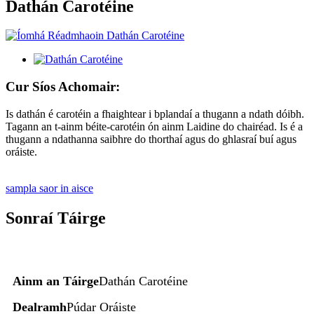
Dathán Carotéine
Cur Síos Achomair:
Is dathán é carotéin a fhaightear i bplandaí a thugann a ndath dóibh.
Tagann an t-ainm béite-carotéin ón ainm Laidine do chairéad. Is é a
thugann a ndathanna saibhre do thorthaí agus do ghlasraí buí agus
oráiste.
sampla saor in aisce
Sonraí Táirge
Ainm an Táirge
Dathán Carotéine
Dealramh
Púdar Oráiste