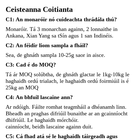
Ceisteanna Coitianta
C1: An monaróir nó cuideachta thrádála thú?
Monaróir. Tá 3 monarchan againn, 2 lonnaithe in
Ankana, Xian Yang sa tSín agus 1 san Indinéis.
C2: An féidir liom sampla a fháil?
Sea, de ghnáth sampla 10-25g saor in aisce.
C3: Cad é do MOQ?
Tá ár MOQ solúbtha, de ghnáth glactar le 1kg-10kg le
haghaidh ordú trialach, le haghaidh ordú foirmiúil is é
25kg an MOQ
C4: An bhfuil lascaine ann?
Ar ndóigh. Fáilte romhat teagmháil a dhéanamh linn.
Bheadh ​​an praghas difriúil bunaithe ar an gcainníocht
dhifriúil. Le haghaidh mórchóir.
cainníocht, beidh lascaine againn duit.
C5: Cá fhad atá sé le haghaidh táirgeadh agus