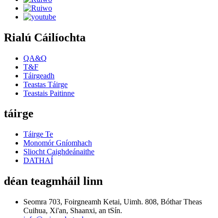
Rialú Cáilíochta
QA&Q
T&F
Táirgeadh
Teastas Táirge
Teastais Paitinne
táirge
Táirge Te
Monomór Gníomhach
Sliocht Caighdeánaithe
DATHAÍ
déan teagmháil linn
Seomra 703, Foirgneamh Ketai, Uimh. 808, Bóthar Theas
Cuihua, Xi'an, Shaanxi, an tSín.