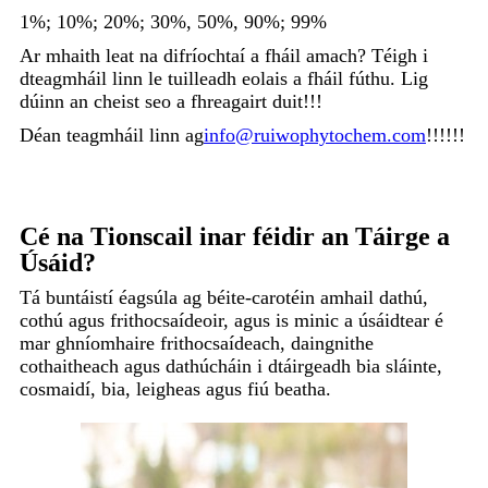
1%; 10%; 20%; 30%, 50%, 90%; 99%
Ar mhaith leat na difríochtaí a fháil amach? Téigh i
dteagmháil linn le tuilleadh eolais a fháil fúthu. Lig
dúinn an cheist seo a fhreagairt duit!!!
Déan teagmháil linn ag
info@ruiwophytochem.com
!!!!!!
Cé na Tionscail inar féidir an Táirge a
Úsáid?
Tá buntáistí éagsúla ag béite-carotéin amhail dathú,
cothú agus frithocsaídeoir, agus is minic a úsáidtear é
mar ghníomhaire frithocsaídeach, daingnithe
cothaitheach agus dathúcháin i dtáirgeadh bia sláinte,
cosmaidí, bia, leigheas agus fiú beatha.