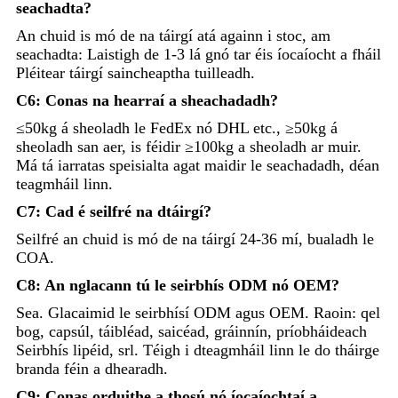
seachadta?
An chuid is mó de na táirgí atá againn i stoc, am
seachadta: Laistigh de 1-3 lá gnó tar éis íocaíocht a fháil
Pléitear táirgí saincheaptha tuilleadh.
C6: Conas na hearraí a sheachadadh?
≤50kg á sheoladh le FedEx nó DHL etc., ≥50kg á
sheoladh san aer, is féidir ≥100kg a sheoladh ar muir.
Má tá iarratas speisialta agat maidir le seachadadh, déan
teagmháil linn.
C7: Cad é seilfré na dtáirgí?
Seilfré an chuid is mó de na táirgí 24-36 mí, bualadh le
COA.
C8: An nglacann tú le seirbhís ODM nó OEM?
Sea. Glacaimid le seirbhísí ODM agus OEM. Raoin: qel
bog, capsúl, táibléad, saicéad, gráinnín, príobháideach
Seirbhís lipéid, srl. Téigh i dteagmháil linn le do tháirge
branda féin a dhearadh.
C9: Conas orduithe a thosú nó íocaíochtaí a