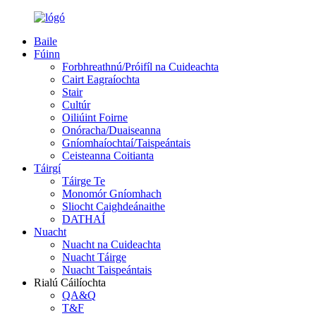
Baile
Fúinn
Forbhreathnú/Próifíl na Cuideachta
Cairt Eagraíochta
Stair
Cultúr
Oiliúint Foirne
Onóracha/Duaiseanna
Gníomhaíochtaí/Taispeántais
Ceisteanna Coitianta
Táirgí
Táirge Te
Monomór Gníomhach
Sliocht Caighdeánaithe
DATHAÍ
Nuacht
Nuacht na Cuideachta
Nuacht Táirge
Nuacht Taispeántais
Rialú Cáilíochta
QA&Q
T&F