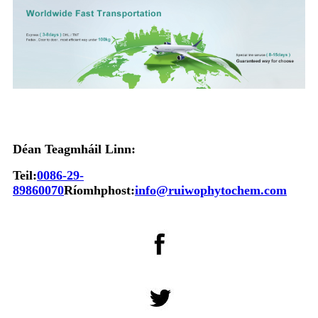
Déan Teagmháil Linn:
Teil:
0086-29-
89860070
Ríomhphost:
info@ruiwophytochem.com