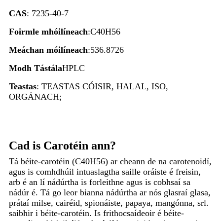
CAS
: 7235-40-7
Foirmle mhóilíneach
:C40H56
Meáchan móilíneach
:536.8726
Modh Tástála
HPLC
Teastas
: TEASTAS CÓISIR, HALAL, ISO,
ORGÁNACH;
Cad is Carotéin ann?
Tá béite-carotéin (C40H56) ar cheann de na carotenoidí,
agus is comhdhúil intuaslagtha saille oráiste é freisin,
arb é an lí nádúrtha is forleithne agus is cobhsaí sa
nádúr é. Tá go leor bianna nádúrtha ar nós glasraí glasa,
prátaí milse, cairéid, spionáiste, papaya, mangónna, srl.
saibhir i béite-carotéin. Is frithocsaídeoir é béite-