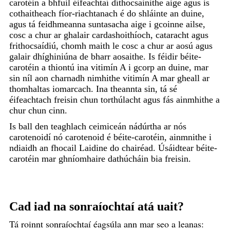
carotéin a bhfuil éifeachtaí díthocsainithe aige agus is
cothaitheach fíor-riachtanach é do shláinte an duine,
agus tá feidhmeanna suntasacha aige i gcoinne ailse,
cosc ​​a chur ar ghalair cardashoithíoch, cataracht agus
frithocsaídiú, chomh maith le cosc ​​a chur ar aosú agus
galair dhíghiniúna de bharr aosaithe. Is féidir béite-
carotéin a thiontú ina vitimín A i gcorp an duine, mar
sin níl aon charnadh nimhithe vitimín A mar gheall ar
thomhaltas iomarcach. Ina theannta sin, tá sé
éifeachtach freisin chun torthúlacht agus fás ainmhithe a
chur chun cinn.
Is ball den teaghlach ceimiceán nádúrtha ar nós
carotenoidí nó carotenoid é béite-carotéin, ainmnithe i
ndiaidh an fhocail Laidine do chairéad. Úsáidtear béite-
carotéin mar ghníomhaire dathúcháin bia freisin.
Cad iad na sonraíochtaí atá uait?
Tá roinnt sonraíochtaí éagsúla ann mar seo a leanas: