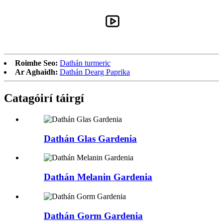
Roimhe Seo:
Dathán turmeric
Ar Aghaidh:
Dathán Dearg Paprika
Catagóirí táirgí
Dathán Glas Gardenia
Dathán Melanin Gardenia
Dathán Gorm Gardenia