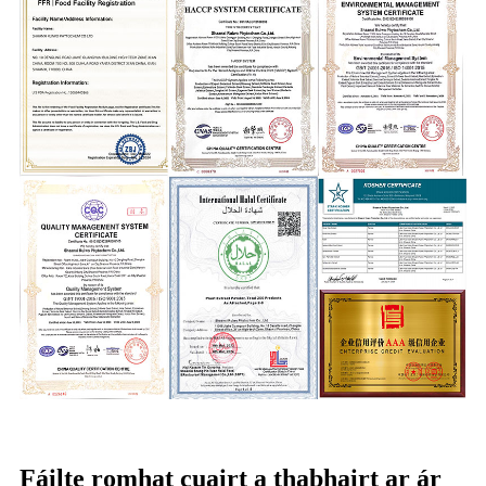
Fáilte romhat cuairt a thabhairt ar ár