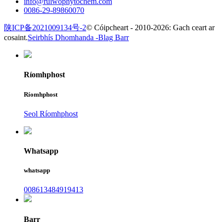
info@ruiwophytochem.com
0086-29-89860070
陕ICP备2021009134号-2
© Cóipcheart - 2010-2026: Gach ceart ar
cosaint.
Seirbhís Dhomhanda -
Blag Barr
Ríomhphost
Ríomhphost
Seol Ríomhphost
Whatsapp
whatsapp
008613484919413
Barr