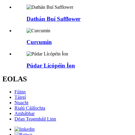
Dathán Buí Safflower
Curcumin
Púdar Lícópéin Íon
EOLAS
Fúinn
Táirgí
Nuacht
Rialú Cáilíochta
Amhábhar
Déan Teagmháil Linn